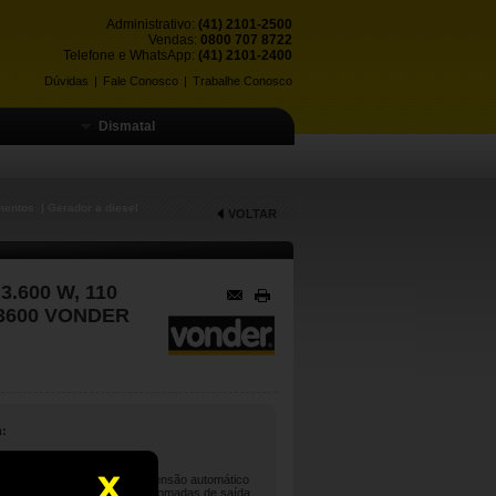
Administrativo:
(41) 2101-2500
Vendas:
0800 707 8722
Telefone e WhatsApp:
(41) 2101-2400
Dúvidas
|
Fale Conosco
|
Trabalhe Conosco
Dismatal
mentos
| Gerador a diesel
VOLTAR
 3.600 W, 110
 3600 VONDER
:
de combustível, regulador de tensão automático
os de tensão), voltímetro e 3 tomadas de saída,