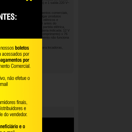
aída 220 V~ (padrão brasileiro) e 1 saída 220 V~
ácaras, fazendas, estabelecimentos comerciais,
nutenção, entre outros para ligar produtos
erramentas elétricas, motores elétricos e
em óleo, necessário abastecer antes do
do 15W40. Possui sistema de partida elétrica,
bateria (não acompanha). Bateria indicada: 12 V
mensões máximas de 181 mm (comprimento) x 76
tura). ATENÇÃO: este equipamento não funciona
arantia contratual: 3 meses (Para locadoras,
de 90 dias)