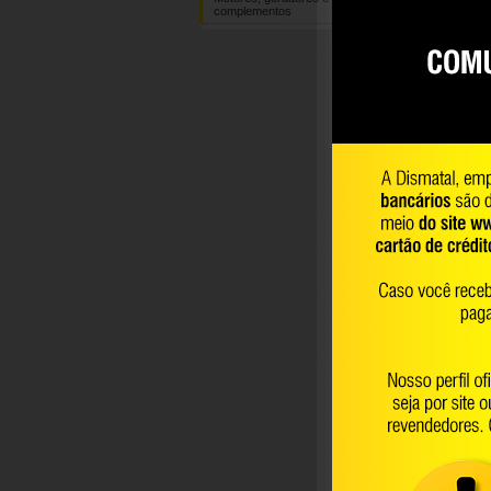
complementos
DET
Vídeo do P