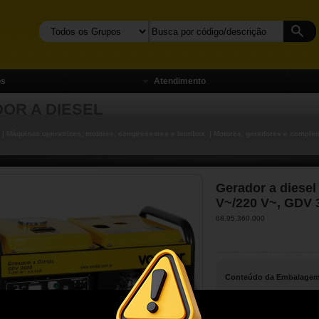
os
Atendimento
OR A DIESEL
| Máquinas operatrizes, motores, compressores e bombas
| Motores, geradores e comple
Gerador a diesel
V~/220 V~, GDV
68.95.360.000
Conteúdo da Embalagem
1 Gerador a diesel.
Possui indicador de nível 
(sistema AVR que evita pic