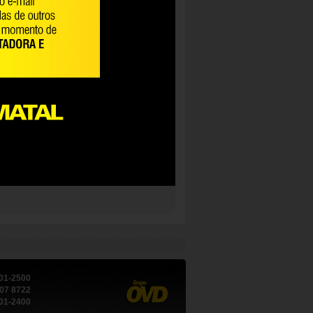
101-2500
07 8722
101-2400