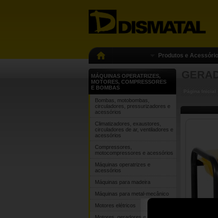
Produtos e Acessóri
GERAD
MÁQUINAS OPERATRIZES,
MOTORES, COMPRESSORES
E BOMBAS
Página Inicial
Bombas, motobombas,
circuladores, pressurizadores e
acessórios
Climatizadores, exaustores,
circuladores de ar, ventiladores e
acessórios
Compressores,
motocompressores e acessórios
Máquinas operatrizes e
acessórios
Máquinas para madeira
Máquinas para metal-mecânico
Motores elétricos
Motores, geradores e