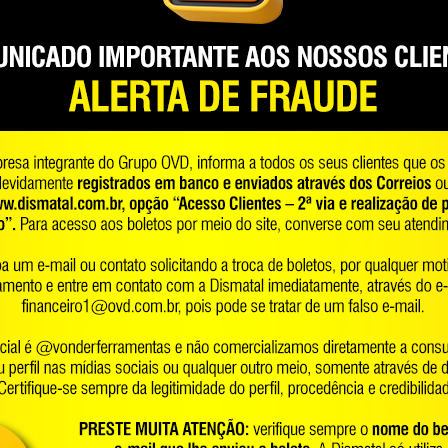
sendo 1 saída 110 V~ e 1 s
3 pinos (padrão industrial).
Indicado para camping, ch
indústrias, empresas de ma
elétricos como lâmpadas, f
geladeiras. Equipamento s
funcionamento. Óleo indica
bastando apenas acoplar a 
à partir de 18 Ah com di
mm (largura) x 166 mm (al
sem bateria.
Garantia legal: 90 dias + G
garantia única e exclusiva 
Manual de Instruções
ALHES TÉCNICOS
roduto