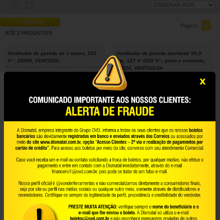
COMPARAR
Página:
1
ATÉ 3 PRODUTOS
Ventilador de parede de 1 metro, 220
Ventilador de parede oscilante 50,0
V~, 15599, VENTISOL
cm, 127 V~/220 V~, preto e cromado,
10234, VENTISILVA
80.99.015.599
90.13.010.234
VENTISOL
VENTISILVA
COMPARE
COMPARE
Ventilador de parede oscilante 65,0
Ventilador de parede, oscilante, 60 cm,
cm, 110 V~/220 V~, preto e cromado,
127 V~ / 220 V~, 14214, VENTISOL
VPL 10201, VENTISILVA
80.99.014.214
90.13.010.201
VENTISOL
VENTISILVA
COMPARE
COMPARE