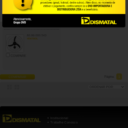
Ventilador de parede, oscilante, 60 cm,
127 V~ / 220 V~, preto, 543 VENTISOL
80.99.000.543
VENTISOL
COMPARE
Página:
1
COMPARAR
•
Institucional
•
Trabalhe Conosco