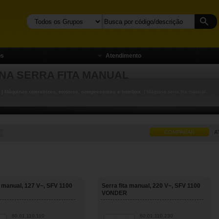
os
Atendimento
NA SERRA FITA MANUAL
| Máquinas operatrizes, motores, compressores e bombas
| Máquina serra fita manual
COMPARAR
A
a manual, 127 V~, SFV 1100
Serra fita manual, 220 V~, SFV 1100
VONDER
60.01.110.110
60.01.110.230