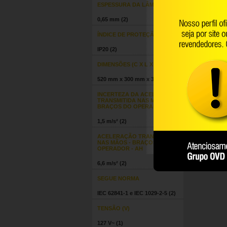
ESPESSURA DA LÂMINA
0,65 mm
(2)
ÍNDICE DE PROTEÇÃO (IP)
IP20
(2)
DIMENSÕES (C X L X A)
520 mm x 300 mm x 300 mm
(2)
INCERTEZA DA ACELERAÇÃO
TRANSMITIDA NAS MÃOS -
BRAÇOS DO OPERADOR - K
1,5 m/s²
(2)
ACELERAÇÃO TRANSMITIDA
NAS MÃOS - BRAÇOS DO
OPERADOR - AH
6,6 m/s²
(2)
SEGUE NORMA
IEC 62841-1 e IEC 1029-2-5
(2)
TENSÃO (V)
127 V~
(1)