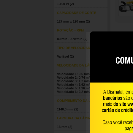
1.100 W
(2)
CAPACIDADE DE CORTE
127 mm x 120 mm
(2)
ROTAÇÃO - RPM
80/min - 270/min
(2)
TIPO DE VELOCIDADE
Variável
(2)
VELOCIDADE DA LÂMINA
Velocidade 1: 0,6 m/s -
Velocidade 2: 0,74 m/s -
Velocidade 3: 1,2 m/s -
Velocidade 4: 1,62 m/s -
Velocidade 5: 1,96 m/s -
Velocidade 6: 2,2 m/s
(2)
COMPRIMENTO DA LÂMINA
1140,0 mm
(2)
LARGURA DA LÂMINA
13 mm
(2)