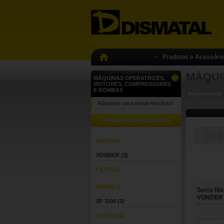
Produtos e Acessóri
MÁQUI
MÁQUINAS OPERATRIZES,
MOTORES, COMPRESSORES
E BOMBAS
Página Inicial
Máquinas para metal-mecânico
REFINE OS RESULTADOS
MARCAS
VONDER
(2)
FILTROS
MODELO
Serra fit
VONDER
SF 1100
(2)
POTÊNCIA