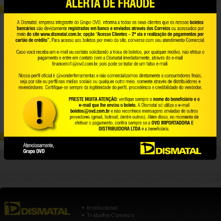
COMPARAR
Página:
1
ATÉ 3 PRODUTOS
Torneira de encaixe rápido, fixoflex 6
a, 1 peça, QUIMATIC
51.50.000.106
QUIMATIC
COMPARE
Página:
1
COMPARAR
•
Institucional
•
Trabalhe Conosco