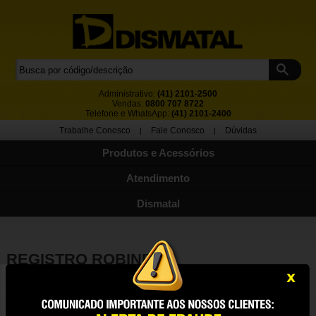
Administrativo:
(41) 2101-2500
Vendas:
0800 707 8722
Telefone e WhatsApp:
(41) 2101-2400
Trabalhe Conosco
Fale Conosco
Dúvidas
|
|
Produtos e Acessórios
Atendimento
Dismatal
REGISTRO ROBINETE
VOLTAR
Página Inicial
| Máquinas operatrizes, motores, compressores e bombas
| Registro robinete