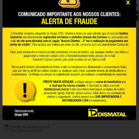
Sapato ocupacional classic, com
salto, branco, n° 35, VONDER
70.07.000.035
Conteúdo da Embalagem:
1 Par de sapatos.
Sapato fechado na parte do calcanhar e na parte superior. Confeccionado em material
polimérico e impermeável. Conta com palmilha interna removível, absorção de energia
na área do salto, solado de borracha antiderrapante resistente ao óleo combustível, ao
escorregamento em piso cerâmico com solução de detergente e em piso de aço com
solução de glicerol.
Certificados:
42726
Indicado para a proteção dos pés do usuário contra riscos de natureza leve, agentes
abrasivos e escoriantes e umidade proveniente de operações com uso de água. Não
utilizar o sapato em operações contra incêndio e contra agentes provenientes de
energia elétrica.
Garantia legal: 90 dias
Certificado de Aprovação
CA_Marca própria 1