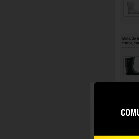
Bota de b
trator, 
Bota de b
trator, 