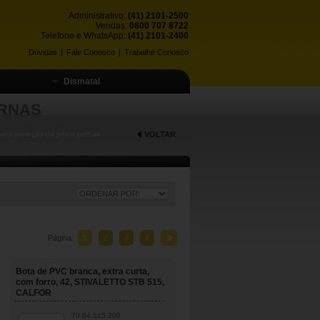
Administrativo:
(41) 2101-2500
Vendas:
0800 707 8722
Telefone e WhatsApp:
(41) 2101-2400
Dúvidas
|
Fale Conosco
|
Trabalhe Conosco
Dismatal
ERNAS
ara proteção de pés e pernas
VOLTAR
Página:
1
2
3
4
Bota de PVC branca, extra curta,
com forro, 42, STIVALETTO STB 515,
CALFOR
70.84.515.200