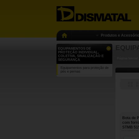
Produtos e Acessóri
EQUIP
EQUIPAMENTOS DE
PROTEÇÃO INDIVIDUAL,
COLETIVA, SINALIZAÇÃO E
Página Inicial
SEGURANÇA
Equipamentos para proteção de
pés e pernas
Bota de 
com forr
STMB 51