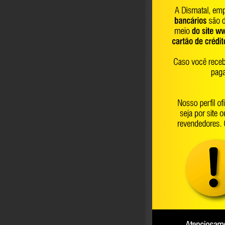
Bota de E
VULCAB
Bota de E
VULCAB
Bota de P