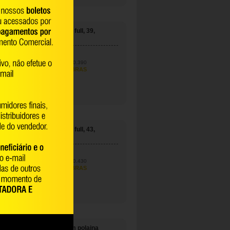
Bota de EVA, branca, full, 39,
VULCABRAS
70.82.080.390
VULCABRAS
Bota de EVA, branca, full, 43,
VULCABRAS
70.82.080.430
VULCABRAS
Bota de PVC azul com polaina