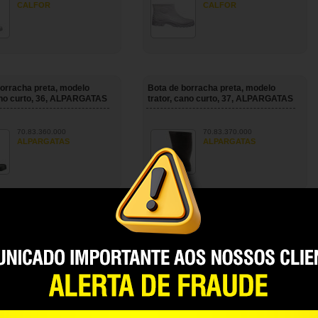
CALFOR
CALFOR
orracha preta, modelo
Bota de borracha preta, modelo
cano curto, 36, ALPARGATAS
trator, cano curto, 37, ALPARGATAS
70.83.360.000
70.83.370.000
ALPARGATAS
ALPARGATAS
orracha preta, modelo
Bota de borracha preta, modelo
cano curto, 42, ALPARGATAS
trator, cano longo, 42, ALPARGATAS
70.83.420.000
70.83.142.000
ALPARGATAS
ALPARGATAS