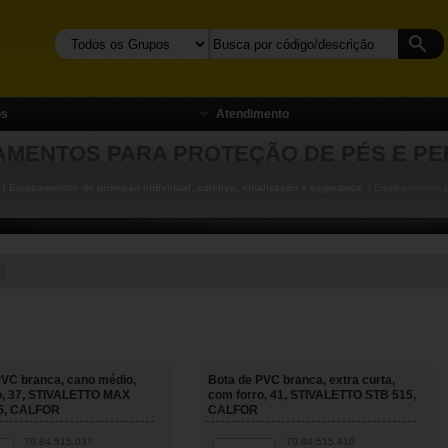
os
Atendimento
AMENTOS PARA PROTEÇÃO DE PÉS E P
| Equipamentos de proteção individual, coletiva, sinalização e segurança
| Equipamentos p
PVC branca, cano médio,
Bota de PVC branca, extra curta,
o, 37, STIVALETTO MAX
com forro, 41, STIVALETTO STB 515,
5, CALFOR
CALFOR
70.84.515.037
70.84.515.410