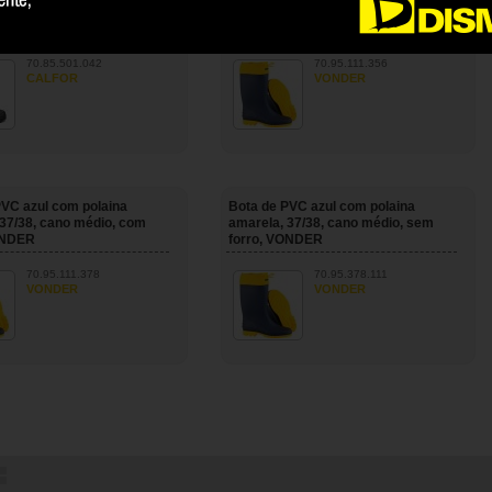
X CCP 501 SF, CALFOR
amarela, 35/36, cano médio, com
forro, VONDER
70.85.501.042
70.95.111.356
CALFOR
VONDER
PVC azul com polaina
Bota de PVC azul com polaina
 37/38, cano médio, com
amarela, 37/38, cano médio, sem
ONDER
forro, VONDER
70.95.111.378
70.95.378.111
VONDER
VONDER