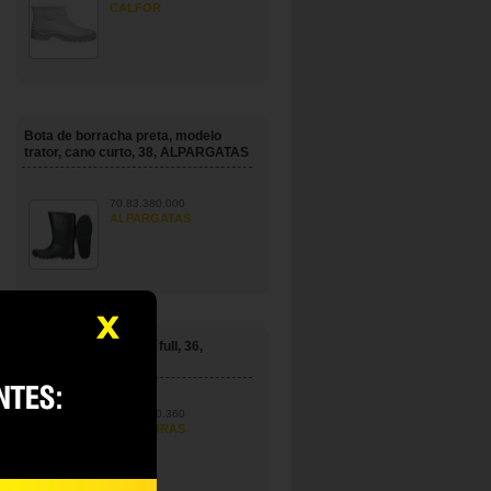
CALFOR
Bota de borracha preta, modelo
trator, cano curto, 38, ALPARGATAS
70.83.380.000
ALPARGATAS
Bota de EVA, branca, full, 36,
VULCABRAS
70.82.080.360
VULCABRAS