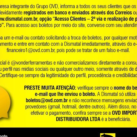
VA, branca, full, 37,
Bota de EVA, branca, full, 38,
RAS
VULCABRAS
70.82.080.370
70.82.080.380
VULCABRAS
VULCABRAS
VA, branca, full, 41,
Bota de EVA, branca, full, 42,
RAS
VULCABRAS
70.82.080.410
70.82.080.420
VULCABRAS
VULCABRAS
VC preta, cano médio, 42,
Bota de PVC azul com polaina