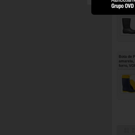
SUPERMA
Bota de 
amarela,
forro, V