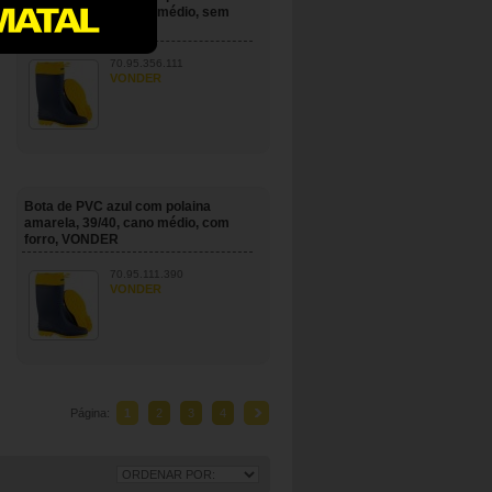
amarela, 35/36, cano médio, sem
forro, VONDER
70.95.356.111
VONDER
Bota de PVC azul com polaina
amarela, 39/40, cano médio, com
forro, VONDER
70.95.111.390
VONDER
Página:
1
2
3
4