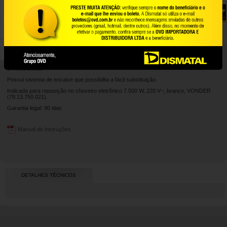
eletrônico 7.500 W, 220 V~, branco,
VONDER
78.25.750.021
Conteúdo da Embalagem:
1 Resistência.
Possui sistema de encaixe que possibilita a fácil substituição.
Indicada para reposição no chuveiro eletrônico 7.500 W, 220 V~, branco, VONDER
(78.13.750.021).
Garantia legal: 90 dias
Manual de Instruções
DETALHES TÉCNICOS