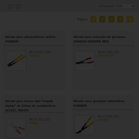
Página:
1
2
3
4
Alicate para abraçadeiras radiais,
Alicate para remoção de grampos,
VONDER
3300229 GEDORE RED
65.10.002.002
30.62.300.229
VONDER
GEDORE RED
Alicate para travas tipo "engate
Alicate saca grampos automotivo,
rápido" de linhas de combustível,
VONDER
101221, RAVEN
65.10.023.240
90.97.101.221
VONDER
RAVEN