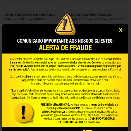
Bandeja magnética retangular, inox,
Bandeja magnética retangular,
270 mm x 292 mm, VONDER
plástica, 140 mm x 240 mm, VONDER
35.99.270.292
35.99.240.140
VONDER
VONDER
Barra magnética para ferramentas,
Bolsa inflável 165 mm x 150 mm,
VONDER
multifunção, VONDER
35.99.010.450
80.99.165.150
VONDER
VONDER