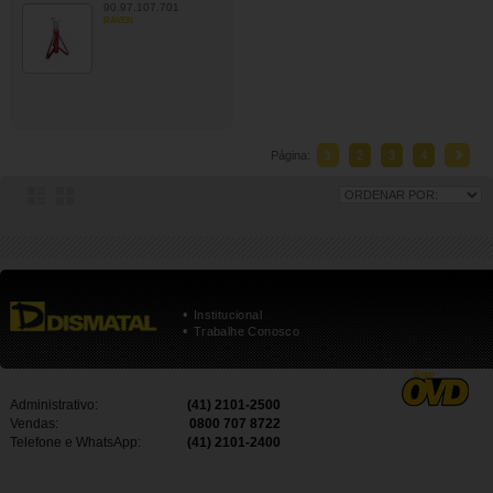
90.97.107.701
RAVEN
Página:
1
2
3
4
•
Institucional
•
Trabalhe Conosco
Administrativo:
(41) 2101-2500
Vendas:
0800 707 8722
Telefone e WhatsApp:
(41) 2101-2400