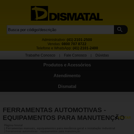
Administrativo:
(41) 2101-2500
Vendas:
0800 707 8722
Telefone e WhatsApp:
(41) 2101-2400
Trabalhe Conosco
Fale Conosco
Dúvidas
|
|
Produtos e Acessórios
Atendimento
Dismatal
FERRAMENTAS AUTOMOTIVAS -
EQUIPAMENTOS PARA MANUTENÇÃO
VOLTAR
Página Inicial
| Ferramentas manuais, equipamentos para mecânica geral e instalação industrial
| Ferramentas automotivas - equipamentos para manutenção